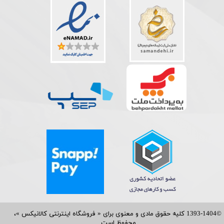
©1393-1404 کلیه حقوق مادی و معنوی برای « فروشگاه اینترنتی کالانیکس »،
محفوظ است.​​​​​​​