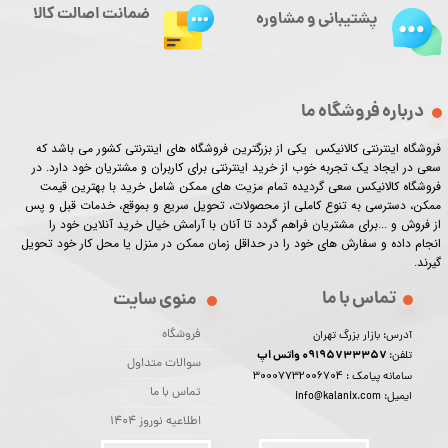
ضمانت اصالت کالا
پشتیبانی و مشاوره
درباره فروشگاه ما
فروشگاه اینترنتی کالانیکس یکی از بزرگترین فروشگاه های اینترنتی کشور می باشد که
سعی در ایجاد یک تجربه خوب از خرید اینترنتی برای کاربران و مشتریان خود دارد. در
فروشگاه کالانیکس سعی گردیده تمام مزیت های ممکن شامل خرید با بهترین قیمت
ممکن، دسترسی به تنوع کاملی از محصولات، تحویل سریع و بموقع، خدمات قبل و پس
از فروش و ...برای مشتریان فراهم گردد تا آنان با آرامش خیال خرید آنلاین خود را
انجام داده و سفارش های خود را در حداقل زمان ممکن در منزل یا محل کار خود تحویل
گیرند.​​​​​​​
تماس با ما
منوی سایت
فروشگاه
آدرس: بازار بزرگ تهران
09195733357 واتس اپ
تلفن:
★
★
★
★
★
سوالات متداول
30007732006704
سامانه پیامک :
تماس با ما
ایمیل: info@kalanix.com
اطلاعیه نوروز 1404