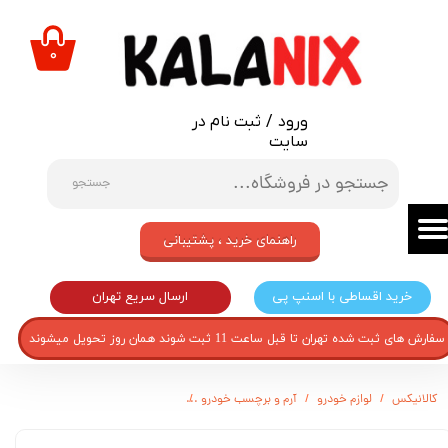
حساب کاربری من
۰
تغییر گذر واژه
ورود
/
ثبت نام در
سفارشات
سایت
خروج از حساب کاربری
جستجو
راهنمای خرید ، پشتیبانی
ارسال سریع تهران
خرید اقساطی با اسنپ پی
سفارش های ثبت شده تهران تا قبل ساعت 11 ثبت شوند همان روز تحویل میشوند
کالانیکس
لوازم خودرو
آرم و برچسب خودرو
برچسب آبی سپر و زه بغل درب خودرو CHS-PARS20M-30572 مناسب برای پژو پارس