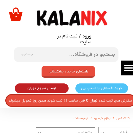
حساب کاربری من
۰
تغییر گذر واژه
ورود
/
ثبت نام در
سفارشات
سایت
خروج از حساب کاربری
جستجو
راهنمای خرید ، پشتیبانی
ارسال سریع تهران
خرید اقساطی با اسنپ پی
سفارش های ثبت شده تهران تا قبل ساعت 11 ثبت شوند همان روز تحویل میشوند
کالانیکس
لوازم خودرو
ترموستات
مرتبط‌ترین