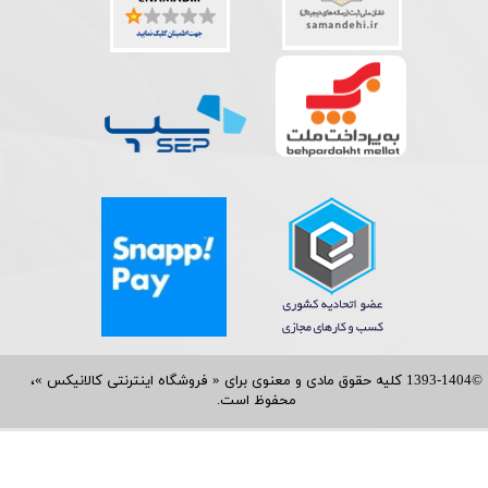
©1393-1404 کلیه حقوق مادی و معنوی برای « فروشگاه اینترنتی کالانیکس »،
محفوظ است.​​​​​​​