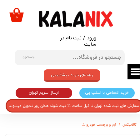
حساب کاربری من
۰
تغییر گذر واژه
ورود
/
ثبت نام در
سفارشات
سایت
خروج از حساب کاربری
جستجو
راهنمای خرید ، پشتیبانی
ارسال سریع تهران
خرید اقساطی با اسنپ پی
سفارش های ثبت شده تهران تا قبل ساعت 11 ثبت شوند همان روز تحویل میشوند
کالانیکس
آرم و برچسب خودرو
آرم پشت خودرو مدل BR25 مناسب برای پژو 405