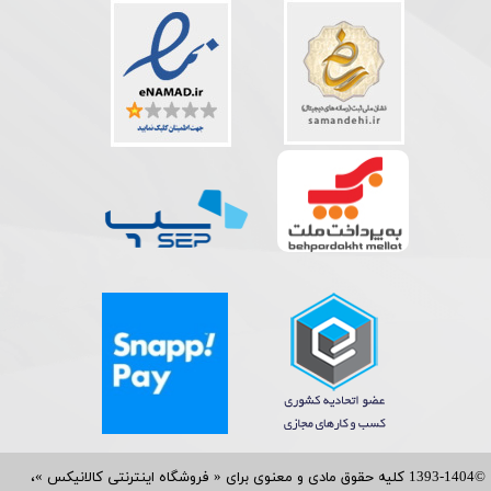
©1393-1404 کلیه حقوق مادی و معنوی برای « فروشگاه اینترنتی کالانیکس »،