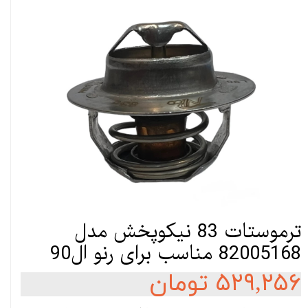
ترموستات 83 نیکوپخش مدل
82005168 مناسب برای رنو ال90
۵۲۹,۲۵۶ تومان