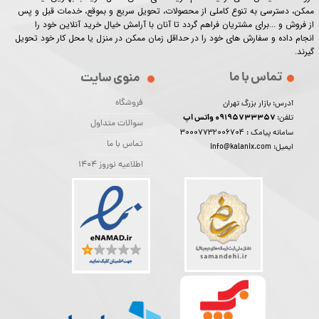
ممکن، دسترسی به تنوع کاملی از محصولات، تحویل سریع و بموقع، خدمات قبل و پس
از فروش و ...برای مشتریان فراهم گردد تا آنان با آرامش خیال خرید آنلاین خود را
انجام داده و سفارش های خود را در حداقل زمان ممکن در منزل یا محل کار خود تحویل
گیرند.​​​​​​​
تماس با ما
منوی سایت
فروشگاه
آدرس: بازار بزرگ تهران
09195733357 واتس اپ
تلفن:
سوالات متداول
30007732006704
سامانه پیامک :
تماس با ما
ایمیل: info@kalanix.com
اطلاعیه نوروز 1404