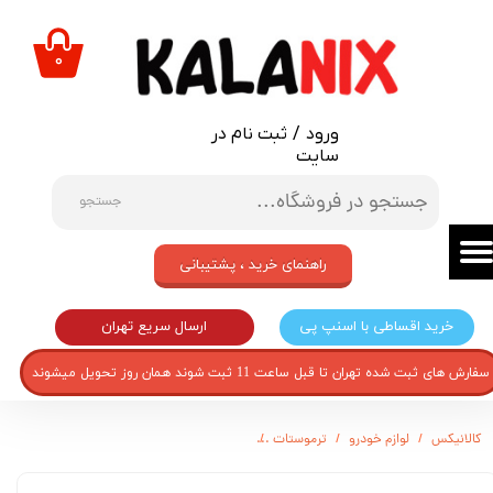
حساب کاربری من
۰
تغییر گذر واژه
ورود
/
ثبت نام در
سفارشات
سایت
خروج از حساب کاربری
جستجو
راهنمای خرید ، پشتیبانی
ارسال سریع تهران
خرید اقساطی با اسنپ پی
سفارش های ثبت شده تهران تا قبل ساعت 11 ثبت شوند همان روز تحویل میشوند
کالانیکس
لوازم خودرو
ترموستات
ترموستات 83 نیکوپخش مدل 82005168 مناسب برای رنو ال90