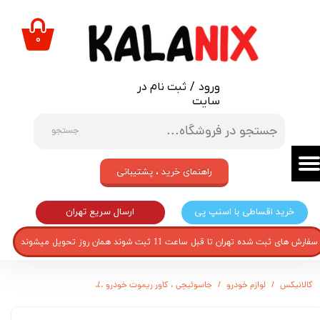
حساب کاربری من
۰
تغییر گذر واژه
ورود
/
ثبت نام در
سفارشات
سایت
خروج از حساب کاربری
جستجو
راهنمای خرید ، پشتیبانی
ارسال سریع تهران
خرید اقساطی با اسنپ پی
سفارش های ثبت شده تهران تا قبل ساعت 11 ثبت شوند همان روز تحویل میشوند
کالانیکس
لوازم خودرو
جاسوئیچی ، کاور ریموت خودرو
کاور سوئیچ خودرو مدل COV-J4-1017 مناسب برای جک J4