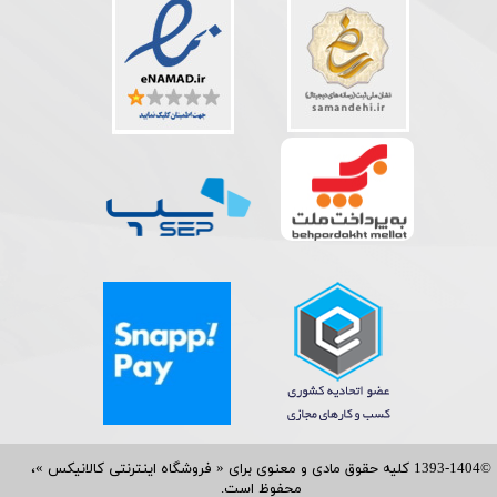
©1393-1404 کلیه حقوق مادی و معنوی برای « فروشگاه اینترنتی کالانیکس »،
محفوظ است.​​​​​​​