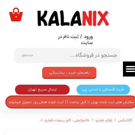
حساب کاربری من
۰
تغییر گذر واژه
ورود
/
ثبت نام در
سفارشات
سایت
خروج از حساب کاربری
جستجو
راهنمای خرید ، پشتیبانی
ارسال سریع تهران
خرید اقساطی با اسنپ پی
سفارش های ثبت شده تهران تا قبل ساعت 11 ثبت شوند همان روز تحویل میشوند
کالانیکس
لوازم خودرو
جاسوئیچی ، کاور ریموت خودرو
کاور سوییچ مدل فیت مناسب ب