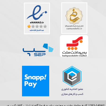
©1393-1404 کلیه حقوق مادی و معنوی برای « فروشگاه اینترنتی کالانیکس »،