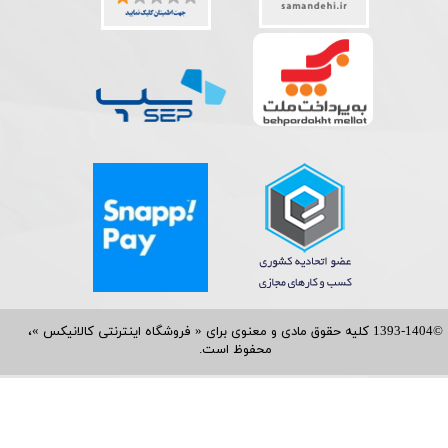
©1393-1404 کلیه حقوق مادی و معنوی برای « فروشگاه اینترنتی کالانیکس »،
محفوظ است.​​​​​​​