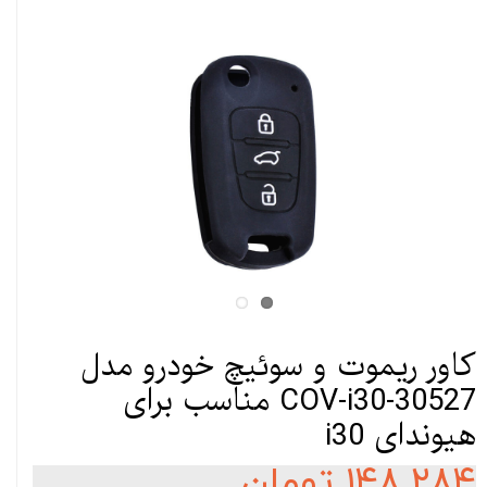
کاور ریموت و سوئیچ خودرو مدل
COV-i30-30527 مناسب برای
هیوندای i30
۱۴۸,۲۸۴ تومان