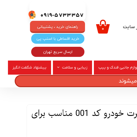
0919-5733357
ر سایت
راهنمای خرید ، پشتیبانی
۰
خرید اقساطی با اسنپ پی
ارسال سریع تهران
وازم جانبی فندک و پیپ
زیبایی و سلامت
پیشنهاد شگفت انگیز
ربری
عطر و ادکلن
درپوش رینگ اسپرت خودرو کد 001 مناسب برای