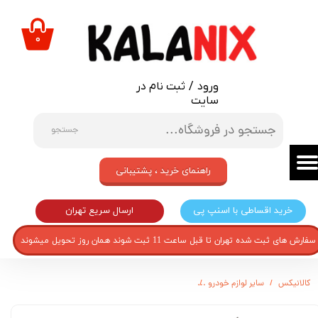
حساب کاربری من
۰
تغییر گذر واژه
ورود
/
ثبت نام در
سفارشات
سایت
خروج از حساب کاربری
جستجو
راهنمای خرید ، پشتیبانی
ارسال سریع تهران
خرید اقساطی با اسنپ پی
سفارش های ثبت شده تهران تا قبل ساعت 11 ثبت شوند همان روز تحویل میشوند
کالانیکس
سایر لوازم خودرو
گل پخش کن مدل Galleria-Prd01 مجموعه 4 عددی مناسب برای خودرو پراید