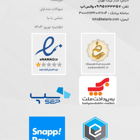
فروشگاه
آدرس: بازار بزرگ تهران
09195733357 واتس اپ
تلفن:
سوالات متداول
30007732006704
سامانه پیامک :
تماس با ما
ایمیل: info@kalanix.com
اطلاعیه نوروز 1404