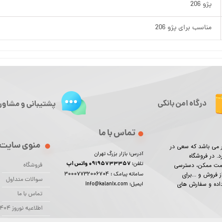
پژو 206
مناسب برای پژو 206
درگاه امن بانکی
پشتیبانی و مشاور
تماس با ما
منوی سایت
ور می باشد که سعی در
آدرس: بازار بزرگ تهران
د. در فروشگاه
09195733357 واتس اپ
تلفن:
یمت ممکن، دسترسی
فروشگاه
30007732006704
 فروش و ...برای
سامانه پیامک :
سوالات متداول
 داده و سفارش های
ایمیل: info@kalanix.com
تماس با ما
اطلاعیه نوروز 1404