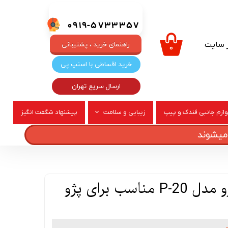
0919-5733357
ر سایت
راهنمای خرید ، پشتیبانی
۰
خرید اقساطی با اسنپ پی
ارسال سریع تهران
وازم جانبی فندک و پیپ
زیبایی و سلامت
پیشنهاد شگفت انگیز
ربری
عطر و ادکلن
زبانه قفل در خودرو مدل P-20 مناسب برای پژو