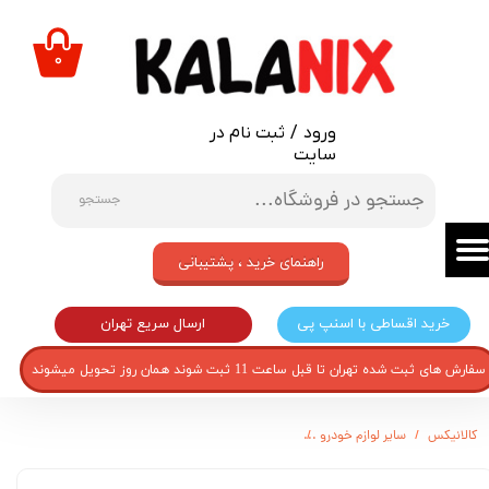
حساب کاربری من
۰
تغییر گذر واژه
ورود
/
ثبت نام در
سفارشات
سایت
خروج از حساب کاربری
جستجو
راهنمای خرید ، پشتیبانی
ارسال سریع تهران
خرید اقساطی با اسنپ پی
سفارش های ثبت شده تهران تا قبل ساعت 11 ثبت شوند همان روز تحویل میشوند
کالانیکس
سایر لوازم خودرو
گل پخش كن عقب چپ کد 2110707207 مناسب برای پراید