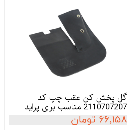
گل پخش كن عقب چپ کد
2110707207 مناسب برای پراید
۶۶,۱۵۸ تومان