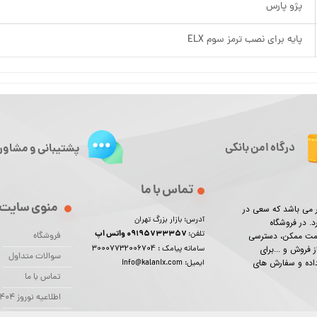
پژو پارس
پایه برای نصب ترمز سوم ELX
درگاه امن بانکی
پشتیبانی و مشاور
تماس با ما
منوی سایت
ور می باشد که سعی در
آدرس: بازار بزرگ تهران
د. در فروشگاه
09195733357 واتس اپ
تلفن:
یمت ممکن، دسترسی
فروشگاه
30007732006704
 فروش و ...برای
سامانه پیامک :
سوالات متداول
 داده و سفارش های
ایمیل: info@kalanix.com
تماس با ما
اطلاعیه نوروز 1404