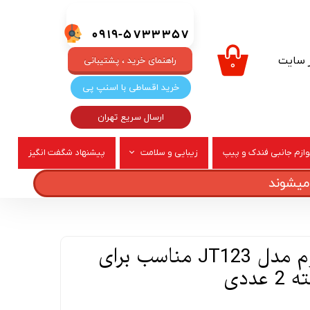
0919-5733357
ر سایت
راهنمای خرید ، پشتیبانی
۰
خرید اقساطی با اسنپ پی
ارسال سریع تهران
وازم جانبی فندک و پیپ
زیبایی و سلامت
پیشنهاد شگفت انگیز
ربری
عطر و ادکلن
پایه چراغ ترمز سوم مدل JT123 مناسب برای