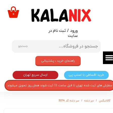
حساب کاربری من
۰
تغییر گذر واژه
ورود
/
ثبت نام در
سفارشات
سایت
خروج از حساب کاربری
جستجو
راهنمای خرید ، پشتیبانی
ارسال سریع تهران
خرید اقساطی با اسنپ پی
سفارش های ثبت شده تهران تا قبل ساعت 11 ثبت شوند همان روز تحویل میشوند
کالانیکس
سر دنده
سر دنده کد 3074