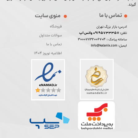
گیرند.​​​​​​​
تماس با ما
منوی سایت
فروشگاه
آدرس: بازار بزرگ تهران
09195733357 واتس اپ
تلفن:
سوالات متداول
30007732006704
سامانه پیامک :
تماس با ما
ایمیل: info@kalanix.com
اطلاعیه نوروز 1404