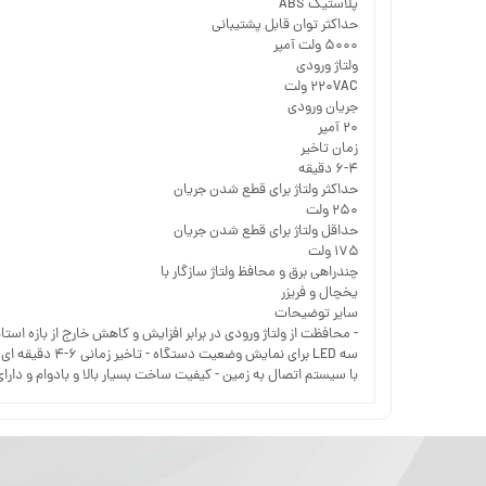
پلاستیک ABS
حداکثر توان قابل پشتیبانی
۵۰۰۰ ولت آمپر
ولتاژ ورودی
۲۲۰VAC ولت
جریان ورودی
۲۰ آمپر
زمان تاخیر
۶-۴ دقیقه
حداکثر ولتاژ برای قطع شدن جریان
۲۵۰ ولت
حداقل ولتاژ برای قطع شدن جریان
۱۷۵ ولت
چندراهی برق و محافظ ولتاژ سازگار با
یخچال و فریزر
سایر توضیحات
با سیستم اتصال به زمین - کیفیت ساخت بسیار بالا و بادوام و دارای