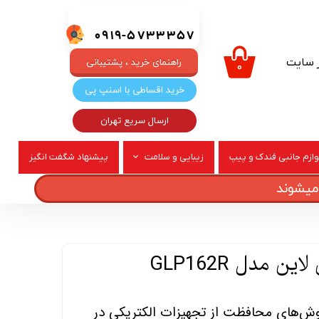
0919-5733357
ر سایت
راهنمای خرید ، پشتیبانی
۰
خرید اقساطی با اسنپ پی
ارسال سریع تهران
وازم جانبی فندک و پیپ
زیبایی و سلامت
پیشنهاد شگفت انگیز
ربری
عطر و ادکلن
ن مدل GLP162R
روش‌های محافظت از تجهیزات الکتریکی در