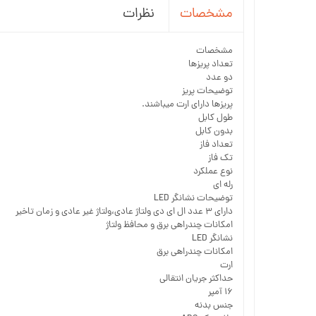
نظرات
مشخصات
مشخصات
تعداد پریزها
دو عدد
توضیحات پریز
پریزها دارای ارت میباشند.
طول کابل
بدون کابل
تعداد فاز
تک فاز
نوع عملکرد
رله ای
توضیحات نشانگر LED
دارای ۳ عدد ال ای دی ولتاژ عادی،ولتاژ غیر عادی و زمان تاخیر
امکانات چندراهی برق و محافظ ولتاژ
نشانگر LED
امکانات چندراهی برق
ارت
حداکثر جریان انتقالی
۱۶ آمپر
جنس بدنه