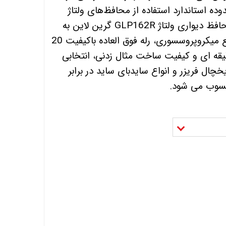
وده استاندارد استفاده از محافظ‌های ولتاژ
محسوب می‌شده است. محافظ دیواری ولتاژ GLP162R گرین لاین به
واسطه کنترل دقیق و سریع میکروپروسسوری، رله‌ فوق العاده باکیفیت 20
ی، زمان تاخیر 6-4 دقیقه ای و کیفیت ساخت مثال زدنی، انتخابی
ال فریزر و انواع سایدبای ساید در برابر
حسوب می شود.