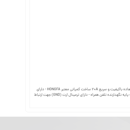
- محافظت از ولتاژ ورودی در برابر افزایش و کاهش خارج از بازه استاندارد - مناسب برای محافظت از یخچال فریزر و انواع سایدبای ساید - مجهز به رله‌های فوق‌العاده باکیفیت و سریع ۲۰A ساخت کمپانی معتبر HONGFA - دارای
سه LED برای نمایش وضعیت دستگاه - تاخیر زمانی ۶-۴ دقیقه ای برای تثبیت ولتاژ در ورودی - بدنه از جنس پلاستیک ABS مقاوم در برابر حرارت بالا - مجهز به پایه نگهدارنده تلفن همراه - دارای ترمینال ارت (GND) جهت ارتباط