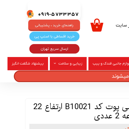
0919-5733357
ر سایت
راهنمای خرید ، پشتیبانی
۰
خرید اقساطی با اسنپ پی
ارسال سریع تهران
وازم جانبی فندک و پیپ
زیبایی و سلامت
پیشنهاد شگفت انگیز
ربری
عطر و ادکلن
عروسک طرح لی لی پوت کد B10021 ارتفاع 22
ددی