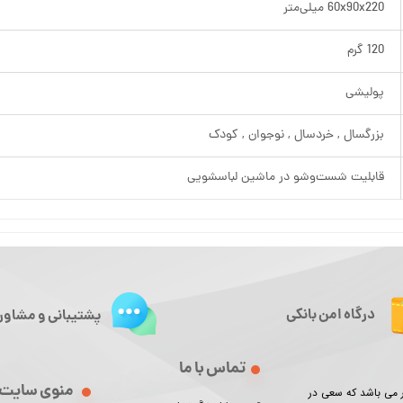
60x90x220 میلی‌متر
120 گرم
پولیشی
بزرگسال , خردسال , نوجوان , کودک
قابلیت شست‌وشو در ماشین لباسشویی
درگاه امن بانکی
پشتیبانی و مشاور
تماس با ما
منوی سایت
ور می باشد که سعی در