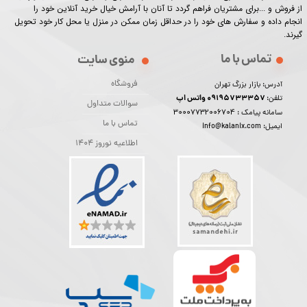
از فروش و ...برای مشتریان فراهم گردد تا آنان با آرامش خیال خرید آنلاین خود را
انجام داده و سفارش های خود را در حداقل زمان ممکن در منزل یا محل کار خود تحویل
گیرند.​​​​​​​
تماس با ما
منوی سایت
فروشگاه
آدرس: بازار بزرگ تهران
09195733357 واتس اپ
تلفن:
سوالات متداول
30007732006704
سامانه پیامک :
تماس با ما
ایمیل: info@kalanix.com
اطلاعیه نوروز 1404