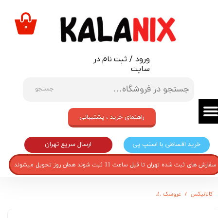
حساب کاربری من
۰
تغییر گذر واژه
ورود
/
ثبت نام در
سفارشات
سایت
خروج از حساب کاربری
جستجو
راهنمای خرید ، پشتیبانی
ارسال سریع تهران
خرید اقساطی با اسنپ پی
سفارش های ثبت شده تهران تا قبل ساعت 11 ثبت شوند همان روز تحویل میشوند
کالانیکس
عروسک
عروسک طرح لی لی پوت کد B10022 ارتفاع 22 سانتی متر مجموعه 2 عددی