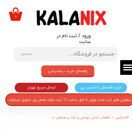
حساب کاربری من
۰
تغییر گذر واژه
ورود
/
ثبت نام در
سفارشات
سایت
خروج از حساب کاربری
جستجو
راهنمای خرید ، پشتیبانی
ارسال سریع تهران
خرید اقساطی با اسنپ پی
سفارش های ثبت شده تهران تا قبل ساعت 11 ثبت شوند همان روز تحویل میشوند
کالانیکس
قطعات جانبی موبایل و تبلت و هدفون
شاسی گوشی موبایل مدل GN-02 مناسب برای گوشی موبایل نوکیا 1202