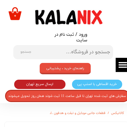
حساب کاربری من
۰
تغییر گذر واژه
ورود
/
ثبت نام در
سفارشات
سایت
خروج از حساب کاربری
جستجو
راهنمای خرید ، پشتیبانی
ارسال سریع تهران
خرید اقساطی با اسنپ پی
سفارش های ثبت شده تهران تا قبل ساعت 11 ثبت شوند همان روز تحویل میشوند
کالانیکس
قطعات جانبی موبایل و تبلت و هدفون
شاسی گوشی موبایل مدل A-27 مناسب برای گوشی موبایل نوکیا N150