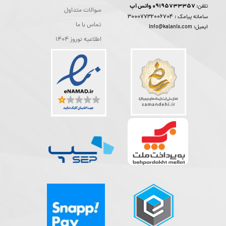
09195733357 واتس اپ
تلفن:
سوالات متداول
30007732006704
سامانه پیامک :
تماس با ما
ایمیل: info@kalanix.com
اطلاعیه نوروز 1404