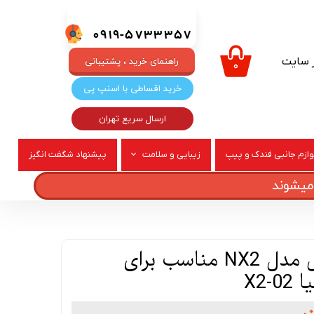
0919-5733357
ر سایت
راهنمای خرید ، پشتیبانی
۰
خرید اقساطی با اسنپ پی
ارسال سریع تهران
وازم جانبی فندک و پیپ
زیبایی و سلامت
پیشنهاد شگفت انگیز
ربری
عطر و ادکلن
قاب گوشی موبایل مدل NX2 مناسب برای
X2-