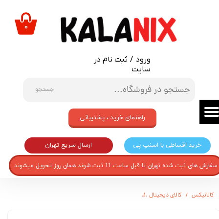
حساب کاربری من
۰
تغییر گذر واژه
ورود
/
ثبت نام در
سفارشات
سایت
خروج از حساب کاربری
جستجو
راهنمای خرید ، پشتیبانی
ارسال سریع تهران
خرید اقساطی با اسنپ پی
سفارش های ثبت شده تهران تا قبل ساعت 11 ثبت شوند همان روز تحویل میشوند
کالانیکس
کالای دیجیتال
قاب گوشی موبایل مدل A-2 مناسب برای گوشی موبایل نوکیا N220