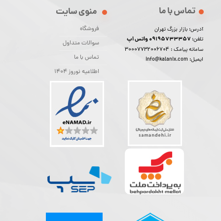
تماس با ما
منوی سایت
فروشگاه
آدرس: بازار بزرگ تهران
09195733357 واتس اپ
تلفن:
سوالات متداول
30007732006704
سامانه پیامک :
تماس با ما
ایمیل: info@kalanix.com
اطلاعیه نوروز 1404