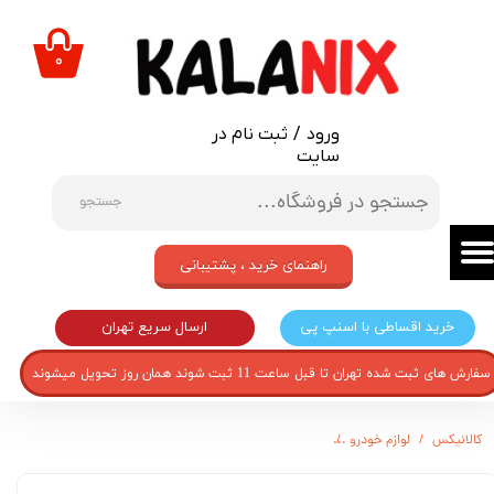
حساب کاربری من
۰
تغییر گذر واژه
ورود
/
ثبت نام در
سفارشات
سایت
خروج از حساب کاربری
جستجو
راهنمای خرید ، پشتیبانی
ارسال سریع تهران
خرید اقساطی با اسنپ پی
سفارش های ثبت شده تهران تا قبل ساعت 11 ثبت شوند همان روز تحویل میشوند
کالانیکس
لوازم خودرو
چراغ راهنما آینه راست قطعه سازان کبیر مدل P-R01 مناسب برای دنا پلاس