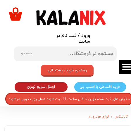
حساب کاربری من
۰
تغییر گذر واژه
ورود
/
ثبت نام در
سفارشات
سایت
خروج از حساب کاربری
جستجو
راهنمای خرید ، پشتیبانی
ارسال سریع تهران
خرید اقساطی با اسنپ پی
سفارش های ثبت شده تهران تا قبل ساعت 11 ثبت شوند همان روز تحویل میشوند
کالانیکس
لوازم خودرو
آرم گلگیر خودرو قطعه سازان کبیر مدل ARM-TOBO-979 مناسب برای دنا پلاس