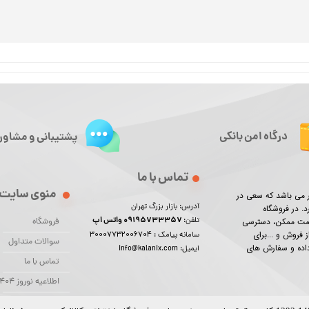
درگاه امن بانکی
پشتیبانی و مشاور
تماس با ما
منوی سایت
ور می باشد که سعی در
آدرس: بازار بزرگ تهران
د. در فروشگاه
09195733357 واتس اپ
تلفن:
یمت ممکن، دسترسی
فروشگاه
30007732006704
 فروش و ...برای
سامانه پیامک :
سوالات متداول
 داده و سفارش های
ایمیل: info@kalanix.com
تماس با ما
اطلاعیه نوروز 1404