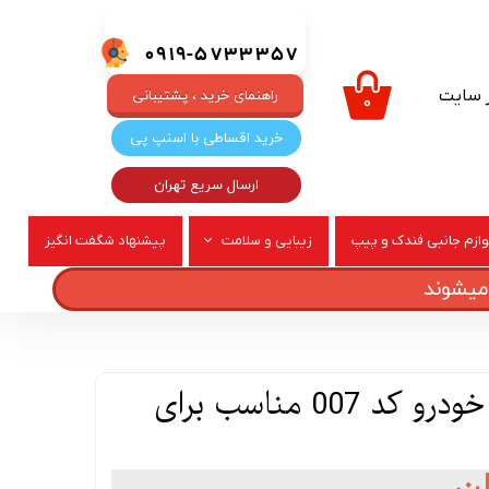
0919-5733357
ر سایت
راهنمای خرید ، پشتیبانی
۰
خرید اقساطی با اسنپ پی
ارسال سریع تهران
وازم جانبی فندک و پیپ
زیبایی و سلامت
پیشنهاد شگفت انگیز
ربری
عطر و ادکلن
آینه جانبی راست خودرو کد 007 مناسب برای