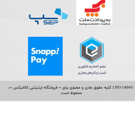
©1393-1404 کلیه حقوق مادی و معنوی برای « فروشگاه اینترنتی کالانیکس »،
محفوظ است.​​​​​​​