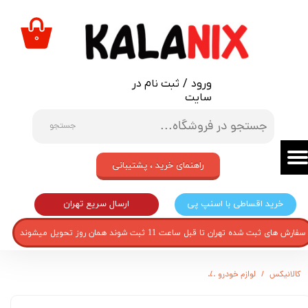
حساب کاربری من
۰
تغییر گذر واژه
ورود
/
ثبت نام در
سفارشات
سایت
خروج از حساب کاربری
جستجو
راهنمای خرید ، پشتیبانی
ارسال سریع تهران
خرید اقساطی با اسنپ پی
سفارش های ثبت شده تهران تا قبل ساعت 11 ثبت شوند همان روز تحویل میشوند
کالانیکس
لوازم خودرو
درپوش اکسل نیکو پخش مناسب برای تندر 90 بسته دو عددی