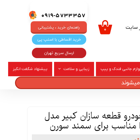
0919-5733357
ر سایت
راهنمای خرید ، پشتیبانی
۰
خرید اقساطی با اسنپ پی
ارسال سریع تهران
وازم جانبی فندک و پیپ
زیبایی و سلامت
پیشنهاد شگفت انگیز
ربری
عطر و ادکلن
درو قطعه سازان کبیر مدل