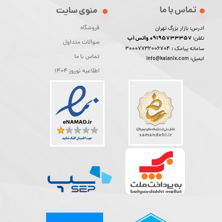
تماس با ما
منوی سایت
فروشگاه
آدرس: بازار بزرگ تهران
09195733357 واتس اپ
تلفن:
سوالات متداول
30007732006704
سامانه پیامک :
تماس با ما
ایمیل: info@kalanix.com
اطلاعیه نوروز 1404