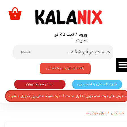
حساب کاربری من
۰
تغییر گذر واژه
ورود
/
ثبت نام در
سفارشات
سایت
خروج از حساب کاربری
جستجو
راهنمای خرید ، پشتیبانی
ارسال سریع تهران
خرید اقساطی با اسنپ پی
سفارش های ثبت شده تهران تا قبل ساعت 11 ثبت شوند همان روز تحویل میشوند
کالانیکس
لوازم خودرو
آنتن خودرو قطعه سازان کبیر مدل AN-XANTIA-1055 مناسب برای زانتیا