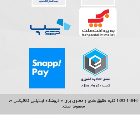
©1393-1404 کلیه حقوق مادی و معنوی برای « فروشگاه اینترنتی کالانیکس »،
محفوظ است.​​​​​​​