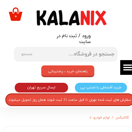
حساب کاربری من
۰
تغییر گذر واژه
ورود
/
ثبت نام در
سفارشات
سایت
خروج از حساب کاربری
جستجو
راهنمای خرید ، پشتیبانی
ارسال سریع تهران
خرید اقساطی با اسنپ پی
سفارش های ثبت شده تهران تا قبل ساعت 11 ثبت شوند همان روز تحویل میشوند
کالانیکس
لوازم خودرو
گردگیر دنده خودرو مدل GARD-TIBA-1047 مناسب برای تیبا