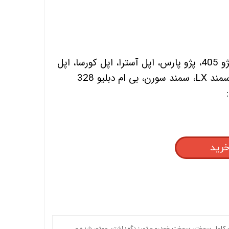
پژو 206، پژو 207، پژو 405، پژو پارس، اپل آسترا، اپل کورسا، اپل
ام دبلیو 328
خرید