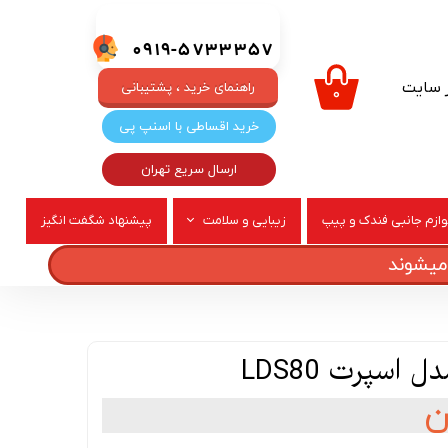
0919-5733357
ر سایت
راهنمای خرید ، پشتیبانی
۰
خرید اقساطی با اسنپ پی
ارسال سریع تهران
وازم جانبی فندک و پیپ
زیبایی و سلامت
پیشنهاد شگفت انگیز
ربری
عطر و ادکلن
 اسپرت LDS80