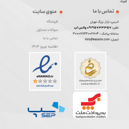
گیرند.​​​​​​​
تماس با ما
منوی سایت
فروشگاه
آدرس: بازار بزرگ تهران
09195733357 واتس اپ
تلفن:
سوالات متداول
30007732006704
سامانه پیامک :
تماس با ما
ایمیل: info@kalanix.com
اطلاعیه نوروز 1404