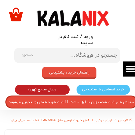
حساب کاربری من
۰
تغییر گذر واژه
ورود
/
ثبت نام در
سفارشات
سایت
خروج از حساب کاربری
جستجو
راهنمای خرید ، پشتیبانی
ارسال سریع تهران
خرید اقساطی با اسنپ پی
سفارش های ثبت شده تهران تا قبل ساعت 11 ثبت شوند همان روز تحویل میشوند
کالانیکس
لوازم خودرو
قفل کاپوت آرمین مدل RADFAR 5964 مناسب برای پراید