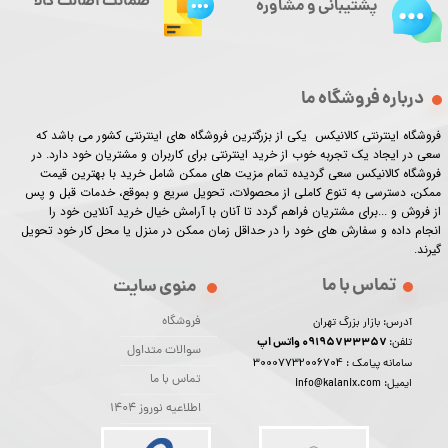
ضمانت اصالت کالا
پشتیبانی و مشاوره
درباره فروشگاه ما
فروشگاه اینترنتی کالانیکس یکی از بزرگترین فروشگاه های اینترنتی کشور می باشد که
سعی در ایجاد یک تجربه خوب از خرید اینترنتی برای کاربران و مشتریان خود دارد. در
فروشگاه کالانیکس سعی گردیده تمام مزیت های ممکن شامل خرید با بهترین قیمت
ممکن، دسترسی به تنوع کاملی از محصولات، تحویل سریع و بموقع، خدمات قبل و پس
از فروش و ...برای مشتریان فراهم گردد تا آنان با آرامش خیال خرید آنلاین خود را
انجام داده و سفارش های خود را در حداقل زمان ممکن در منزل یا محل کار خود تحویل
گیرند.​​​​​​​
تماس با ما
منوی سایت
فروشگاه
آدرس: بازار بزرگ تهران
09195733357 واتس اپ
تلفن:
سوالات متداول
30007732006704
سامانه پیامک :
تماس با ما
ایمیل: info@kalanix.com
اطلاعیه نوروز 1404