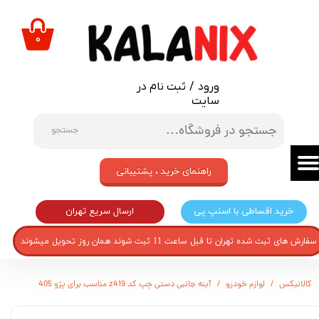
حساب کاربری من
۰
تغییر گذر واژه
ورود
/
ثبت نام در
سفارشات
سایت
خروج از حساب کاربری
جستجو
راهنمای خرید ، پشتیبانی
ارسال سریع تهران
خرید اقساطی با اسنپ پی
سفارش های ثبت شده تهران تا قبل ساعت 11 ثبت شوند همان روز تحویل میشوند
کالانیکس
لوازم خودرو
آینه جانبی دستی چپ کد z419 مناسب برای پژو 405