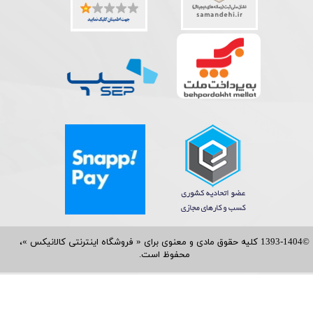
©1393-1404 کلیه حقوق مادی و معنوی برای « فروشگاه اینترنتی کالانیکس »،
محفوظ است.​​​​​​​