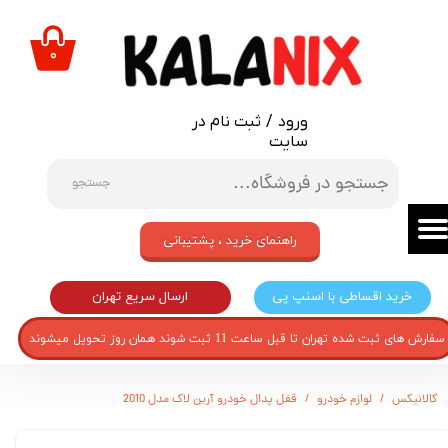
حساب کاربری من
۰
تغییر گذر واژه
ورود
/
ثبت نام در
سفارشات
سایت
خروج از حساب کاربری
جستجو
راهنمای خرید ، پشتیبانی
ارسال سریع تهران
خرید اقساطی با اسنپ پی
سفارش های ثبت شده تهران تا قبل ساعت 11 ثبت شوند همان روز تحویل میشوند
کالانیکس
لوازم خودرو
قفل پدال خودرو آرین لاک مدل 2010