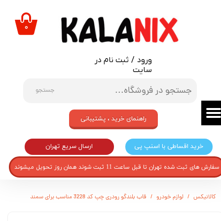
حساب کاربری من
۰
تغییر گذر واژه
ورود
/
ثبت نام در
سفارشات
سایت
خروج از حساب کاربری
جستجو
راهنمای خرید ، پشتیبانی
ارسال سریع تهران
خرید اقساطی با اسنپ پی
سفارش های ثبت شده تهران تا قبل ساعت 11 ثبت شوند همان روز تحویل میشوند
کالانیکس
لوازم خودرو
قاب بلندگو رودری چپ کد 3228 مناسب برای سمند