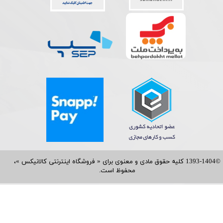
©1393-1404 کلیه حقوق مادی و معنوی برای « فروشگاه اینترنتی کالانیکس »،
محفوظ است.​​​​​​​