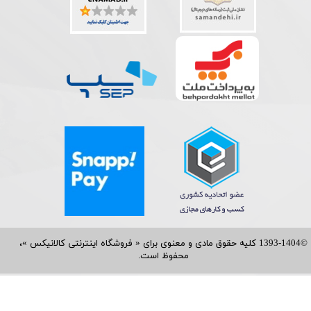
©1393-1404 کلیه حقوق مادی و معنوی برای « فروشگاه اینترنتی کالانیکس »،
محفوظ است.​​​​​​​