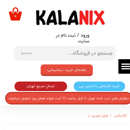
حساب کاربری من
۰
تغییر گذر واژه
ورود
/
ثبت نام در
سفارشات
سایت
خروج از حساب کاربری
جستجو
راهنمای خرید ، پشتیبانی
ارسال سریع تهران
خرید اقساطی با اسنپ پی
سفارش های ثبت شده تهران تا قبل ساعت 11 ثبت شوند همان روز تحویل میشوند
کالانیکس
لوازم خودرو
گردگیر دنده قطعه سازان کبیر مدل DA-SAM-302 مناسب برای سمند