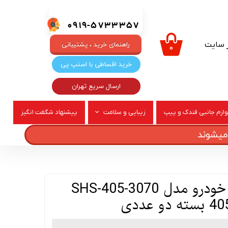
0919-5733357
ر سایت
راهنمای خرید ، پشتیبانی
۰
خرید اقساطی با اسنپ پی
ارسال سریع تهران
وازم جانبی فندک و پیپ
زیبایی و سلامت
پیشنهاد شگفت انگیز
ربری
عطر و ادکلن
لوازم شیشه شوی خودرو مدل SHS-405-3070