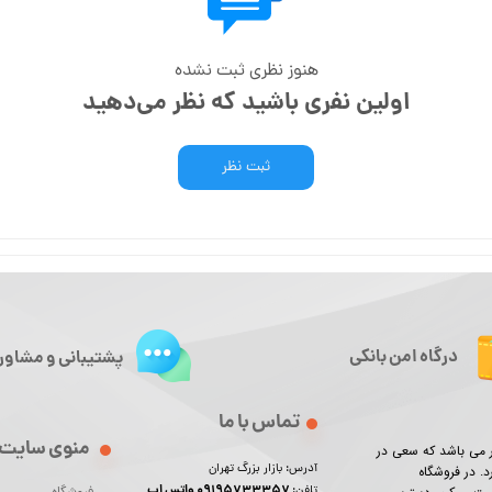
هنوز نظری ثبت نشده
اولین نفری باشید که نظر می‌دهید
ثبت نظر
درگاه امن بانکی
پشتیبانی و مشاور
تماس با ما
منوی سایت
ور می باشد که سعی در
آدرس: بازار بزرگ تهران
د. در فروشگاه
09195733357 واتس اپ
تلفن: