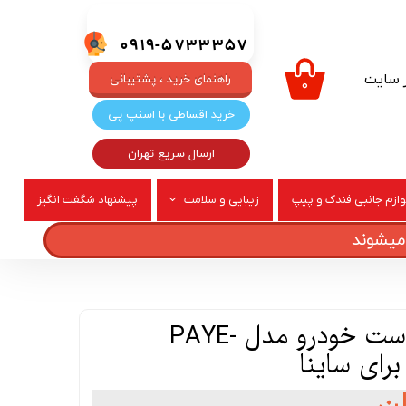
0919-5733357
ر سایت
راهنمای خرید ، پشتیبانی
۰
خرید اقساطی با اسنپ پی
ارسال سریع تهران
وازم جانبی فندک و پیپ
زیبایی و سلامت
پیشنهاد شگفت انگیز
ربری
عطر و ادکلن
پایه آینه جانبی راست خودرو مدل PAYE-