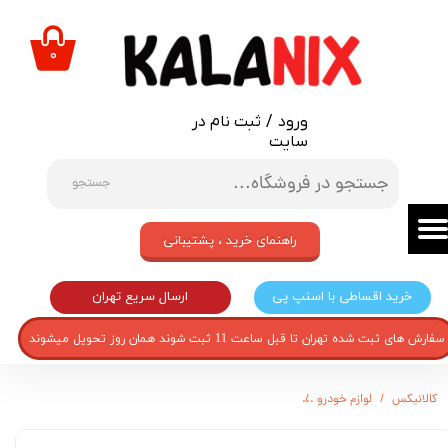
حساب کاربری من
۰
تغییر گذر واژه
ورود
/
ثبت نام در
سفارشات
سایت
خروج از حساب کاربری
جستجو
راهنمای خرید ، پشتیبانی
ارسال سریع تهران
خرید اقساطی با اسنپ پی
سفارش های ثبت شده تهران تا قبل ساعت 11 ثبت شوند همان روز تحویل میشوند
کالانیکس
لوازم خودرو
کاور سوئیچ لاکچری خودرو مدل COV-3052 مناسب برای پراید