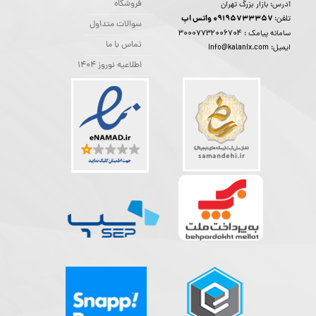
فروشگاه
آدرس: بازار بزرگ تهران
09195733357 واتس اپ
تلفن:
سوالات متداول
30007732006704
سامانه پیامک :
★
★
★
★
★
تماس با ما
ایمیل: info@kalanix.com
اطلاعیه نوروز 1404