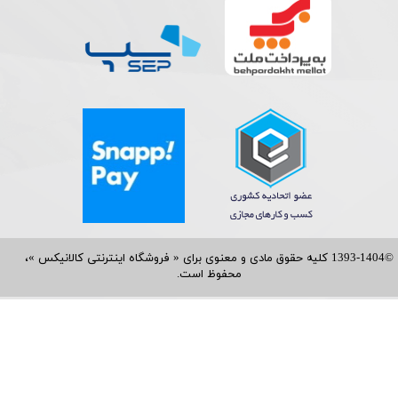
©1393-1404 کلیه حقوق مادی و معنوی برای « فروشگاه اینترنتی کالانیکس »،
محفوظ است.​​​​​​​