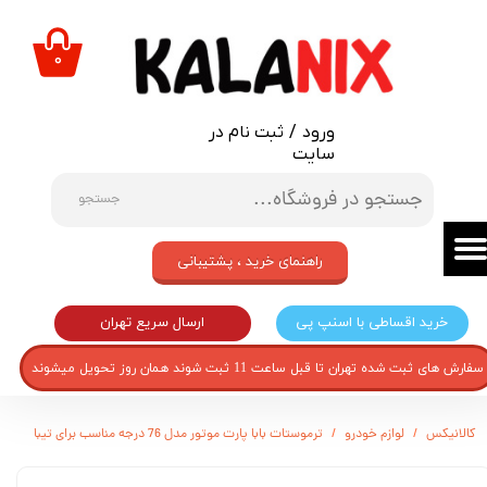
حساب کاربری من
۰
تغییر گذر واژه
ورود
/
ثبت نام در
سفارشات
سایت
خروج از حساب کاربری
جستجو
راهنمای خرید ، پشتیبانی
ارسال سریع تهران
خرید اقساطی با اسنپ پی
سفارش های ثبت شده تهران تا قبل ساعت 11 ثبت شوند همان روز تحویل میشوند
کالانیکس
لوازم خودرو
ترموستات بابا پارت موتور مدل 76 درجه مناسب برای تیبا