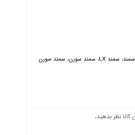
پژو 405، پژو پارس، سمند، سمند LX، سمند سورن، سمند سورن
 کالا نظر بدهید.