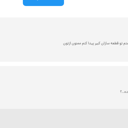
 تو قطعه‌ سازان کبیر پیدا کنم ممنون ازتون
ه..؟