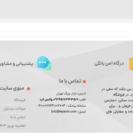
درگاه امن بانکی
پشتیبانی و مشاور
تماس با ما
منوی سایت
ور می باشد که سعی در
آدرس: بازار بزرگ تهران
د. در فروشگاه
09195733357 واتس اپ
تلفن:
یمت ممکن، دسترسی
فروشگاه
30007732006704
 فروش و ...برای
سامانه پیامک :
سوالات متداول
 داده و سفارش های
ایمیل: info@kalanix.com
تماس با ما
اطلاعیه نوروز 1404