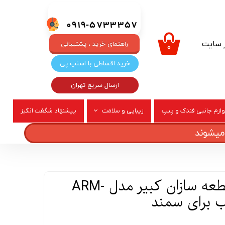
0919-5733357
ر سایت
راهنمای خرید ، پشتیبانی
۰
خرید اقساطی با اسنپ پی
ارسال سریع تهران
وازم جانبی فندک و پیپ
زیبایی و سلامت
پیشنهاد شگفت انگیز
ربری
عطر و ادکلن
آرم عقب خودرو قطعه سازان کبیر مدل ARM-