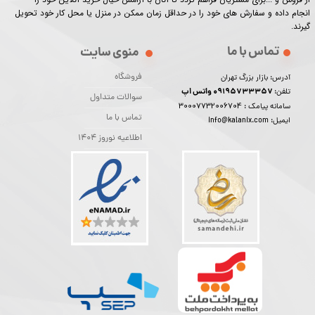
انجام داده و سفارش های خود را در حداقل زمان ممکن در منزل یا محل کار خود تحویل
گیرند.​​​​​​​
تماس با ما
منوی سایت
فروشگاه
آدرس: بازار بزرگ تهران
09195733357 واتس اپ
تلفن:
سوالات متداول
30007732006704
سامانه پیامک :
تماس با ما
ایمیل: info@kalanix.com
اطلاعیه نوروز 1404