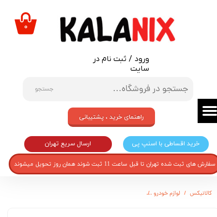
حساب کاربری من
۰
تغییر گذر واژه
ورود
/
ثبت نام در
سفارشات
سایت
خروج از حساب کاربری
جستجو
راهنمای خرید ، پشتیبانی
ارسال سریع تهران
خرید اقساطی با اسنپ پی
سفارش های ثبت شده تهران تا قبل ساعت 11 ثبت شوند همان روز تحویل میشوند
کالانیکس
لوازم خودرو
سروالف لاستیک خودرو مدل VALF-SkeletonKE-3055 بسته 4 عددی