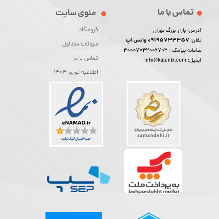
تماس با ما
منوی سایت
فروشگاه
آدرس: بازار بزرگ تهران
09195733357 واتس اپ
تلفن:
سوالات متداول
30007732006704
سامانه پیامک :
تماس با ما
ایمیل: info@kalanix.com
اطلاعیه نوروز 1404