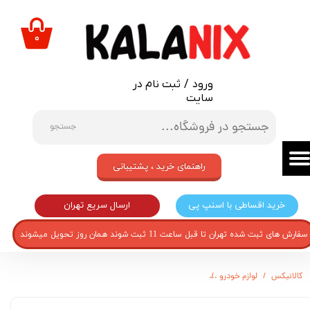
حساب کاربری من
۰
تغییر گذر واژه
ورود
/
ثبت نام در
سفارشات
سایت
خروج از حساب کاربری
جستجو
راهنمای خرید ، پشتیبانی
ارسال سریع تهران
خرید اقساطی با اسنپ پی
سفارش های ثبت شده تهران تا قبل ساعت 11 ثبت شوند همان روز تحویل میشوند
کالانیکس
لوازم خودرو
برچسب لاستیک خودرو طرح هانکوک کد SA010S بسته 4 عددی