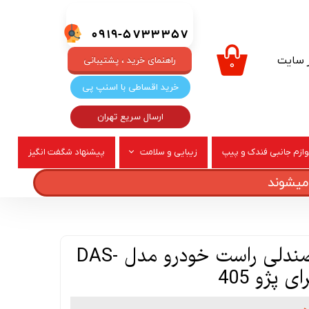
0919-5733357
ر سایت
راهنمای خرید ، پشتیبانی
۰
خرید اقساطی با اسنپ پی
ارسال سریع تهران
وازم جانبی فندک و پیپ
زیبایی و سلامت
پیشنهاد شگفت انگیز
ربری
عطر و ادکلن
دستگیره بخواب صندلی راست خودرو مدل DAS-