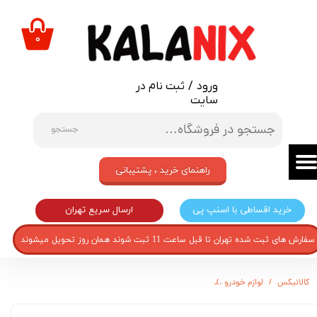
حساب کاربری من
۰
تغییر گذر واژه
ورود
/
ثبت نام در
سفارشات
سایت
خروج از حساب کاربری
جستجو
راهنمای خرید ، پشتیبانی
ارسال سریع تهران
خرید اقساطی با اسنپ پی
سفارش های ثبت شده تهران تا قبل ساعت 11 ثبت شوند همان روز تحویل میشوند
کالانیکس
لوازم خودرو
چراغ راهنما داخل گلگیر خودرو طرح اسکلت مدل B1 بسته 2عددی