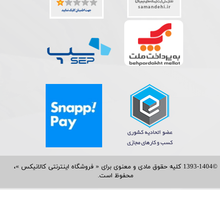
©1393-1404 کلیه حقوق مادی و معنوی برای « فروشگاه اینترنتی کالانیکس »،
محفوظ است.​​​​​​​