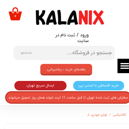
حساب کاربری من
۰
تغییر گذر واژه
ورود
/
ثبت نام در
سفارشات
سایت
خروج از حساب کاربری
جستجو
راهنمای خرید ، پشتیبانی
ارسال سریع تهران
خرید اقساطی با اسنپ پی
سفارش های ثبت شده تهران تا قبل ساعت 11 ثبت شوند همان روز تحویل میشوند
کالانیکس
لوازم خودرو
قاب ریموت خودرو مدل YADK-SANGYOUNG-816 مناسب برای سانگ یانگ به همراه تیغه