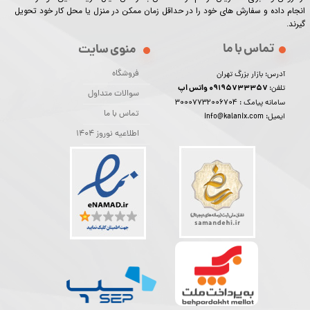
انجام داده و سفارش های خود را در حداقل زمان ممکن در منزل یا محل کار خود تحویل
گیرند.​​​​​​​
تماس با ما
منوی سایت
فروشگاه
آدرس: بازار بزرگ تهران
09195733357 واتس اپ
تلفن:
سوالات متداول
30007732006704
سامانه پیامک :
★
★
★
★
★
تماس با ما
ایمیل: info@kalanix.com
اطلاعیه نوروز 1404
★
★
★
★
★