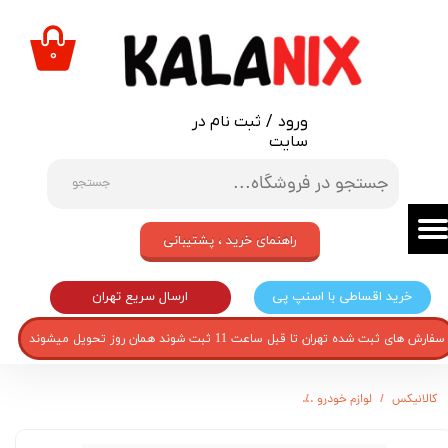
حساب کاربری من
۰
تغییر گذر واژه
ورود
/
ثبت نام در
سفارشات
سایت
خروج از حساب کاربری
جستجو
راهنمای خرید ، پشتیبانی
ارسال سریع تهران
خرید اقساطی با اسنپ پی
سفارش های ثبت شده تهران تا قبل ساعت 11 ثبت شوند همان روز تحویل میشوند
کالانیکس
لوازم خودرو
آینه بغل جانبی برقی چپ راهنمادار مناسب برای پژو پارس