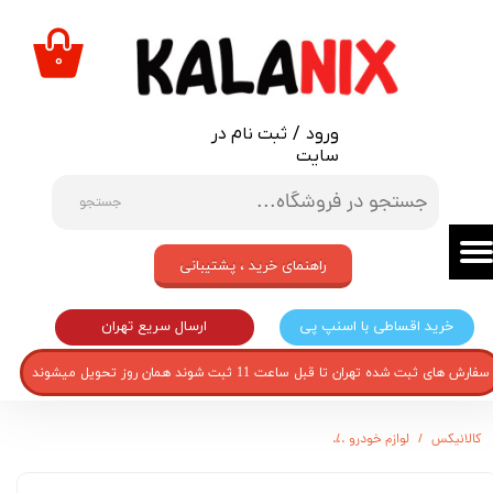
حساب کاربری من
۰
تغییر گذر واژه
ورود
/
ثبت نام در
سفارشات
سایت
خروج از حساب کاربری
جستجو
راهنمای خرید ، پشتیبانی
ارسال سریع تهران
خرید اقساطی با اسنپ پی
سفارش های ثبت شده تهران تا قبل ساعت 11 ثبت شوند همان روز تحویل میشوند
کالانیکس
لوازم خودرو
کاور ریموت خودرو مدل COV-BMW-30102 مناسب برای BMW سری 7 و 5