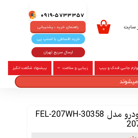
0919-5733357
ر سایت
راهنمای خرید ، پشتیبانی
۰
خرید اقساطی با اسنپ پی
ارسال سریع تهران
وازم جانبی فندک و پیپ
زیبایی و سلامت
پیشنهاد شگفت انگیز
ربری
عطر و ادکلن
فلاپ آینه چپ خودرو مدل FEL-207WH-30358